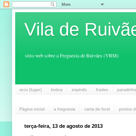
Vila de Ruivã
sítio web sobre a Freguesia de Ruivães (VRM)
arco (lugar)
botica
espindo
frades
paradinh
Página inicial
a freguesia
carta de foral
pontos d
terça-feira, 13 de agosto de 2013