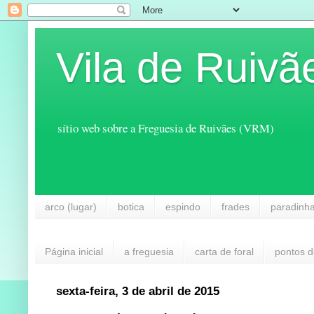
Vila de Ruivã
sítio web sobre a Freguesia de Ruivães (VRM)
arco (lugar)
botica
espindo
frades
paradinh
Página inicial
a freguesia
carta de foral
pontos d
sexta-feira, 3 de abril de 2015