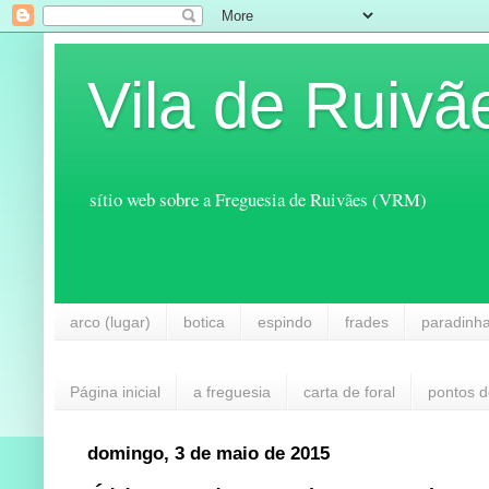
Vila de Ruivã
sítio web sobre a Freguesia de Ruivães (VRM)
arco (lugar)
botica
espindo
frades
paradinh
Página inicial
a freguesia
carta de foral
pontos d
domingo, 3 de maio de 2015