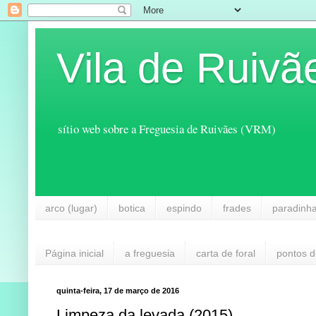
Vila de Ruivã
sítio web sobre a Freguesia de Ruivães (VRM)
arco (lugar)
botica
espindo
frades
paradinh
Página inicial
a freguesia
carta de foral
pontos d
quinta-feira, 17 de março de 2016
Limpeza da levada (2015)