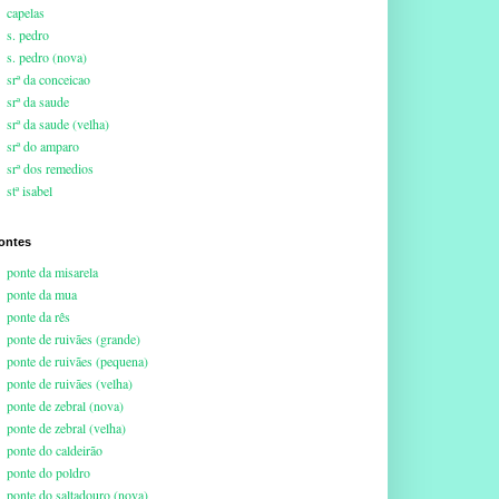
capelas
s. pedro
s. pedro (nova)
srª da conceicao
srª da saude
srª da saude (velha)
srª do amparo
srª dos remedios
stª isabel
ontes
ponte da misarela
ponte da mua
ponte da rês
ponte de ruivães (grande)
ponte de ruivães (pequena)
ponte de ruivães (velha)
ponte de zebral (nova)
ponte de zebral (velha)
ponte do caldeirão
ponte do poldro
ponte do saltadouro (nova)