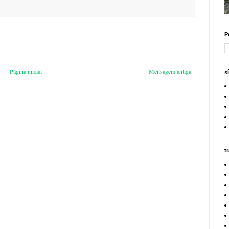
P
Página inicial
Mensagem antiga
s
t