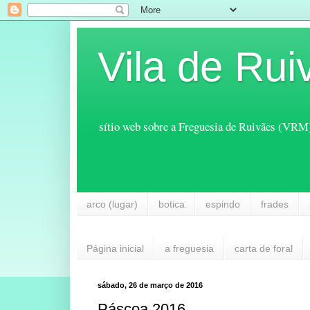
Vila de Rui
sítio web sobre a Freguesia de Ruivães (VRM
arco (lugar)
botica
espindo
frades
Página inicial
a freguesia
carta de foral
sábado, 26 de março de 2016
Páscoa 2016