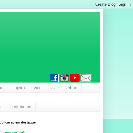
los
tojeira
vale
vila
zebral
a
contributos
ublicação em destaque
0 anos em linha