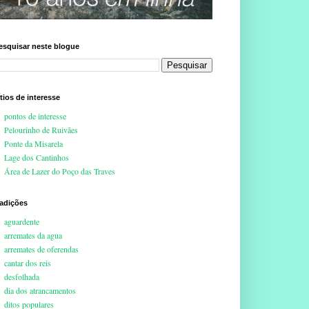
esquisar neste blogue
ítios de interesse
pontos de interesse
Pelourinho de Ruivães
Ponte da Misarela
Lage dos Cantinhos
Área de Lazer do Poço das Traves
radições
aguardente
arremates da agua
arremates de oferendas
cantar dos reis
desfolhada
dia dos atrancamentos
ditos populares