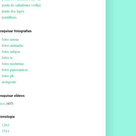
ponte do saltadouro (velha)
ponte dos lagos
pontilhoes
esquisar fotografias
fotos aereas
fotos animadas
fotos antigas
fotos ia
fotos nocturnas
fotos panoramicas
fotos pb
instagram
esquisar vídeos
deos
(637)
ronologia
1363
1514