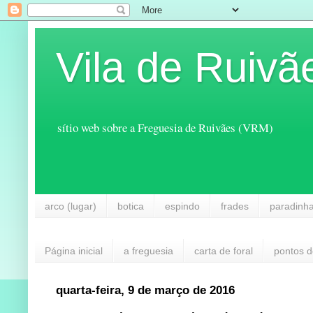
Vila de Ruivã
sítio web sobre a Freguesia de Ruivães (VRM)
arco (lugar)
botica
espindo
frades
paradinh
Página inicial
a freguesia
carta de foral
pontos d
quarta-feira, 9 de março de 2016