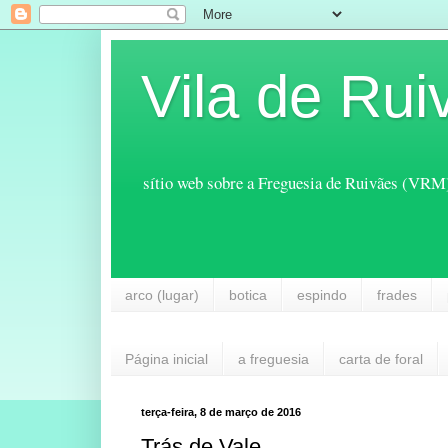
Vila de Rui
sítio web sobre a Freguesia de Ruivães (VRM
arco (lugar)
botica
espindo
frades
Página inicial
a freguesia
carta de foral
terça-feira, 8 de março de 2016
Trás de Vale