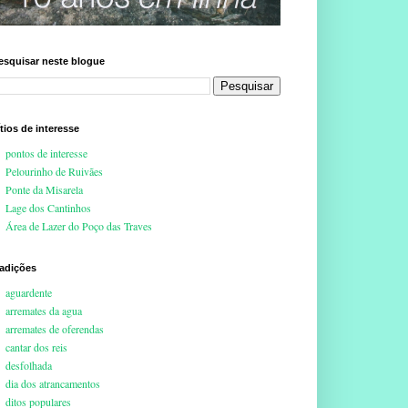
esquisar neste blogue
ítios de interesse
pontos de interesse
Pelourinho de Ruivães
Ponte da Misarela
Lage dos Cantinhos
Área de Lazer do Poço das Traves
radições
aguardente
arremates da agua
arremates de oferendas
cantar dos reis
desfolhada
dia dos atrancamentos
ditos populares