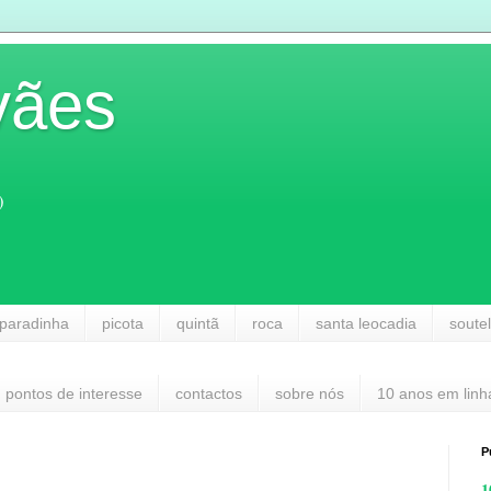
vães
)
paradinha
picota
quintã
roca
santa leocadia
soute
pontos de interesse
contactos
sobre nós
10 anos em linh
P
1