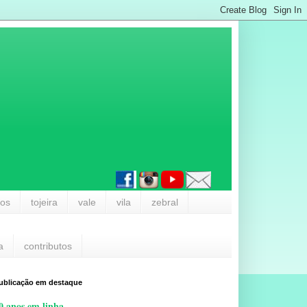
los
tojeira
vale
vila
zebral
a
contributos
ublicação em destaque
0 anos em linha