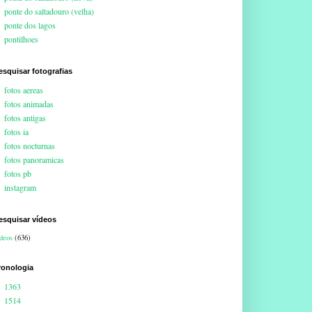
ponte do saltadouro (velha)
ponte dos lagos
pontilhoes
esquisar fotografias
fotos aereas
fotos animadas
fotos antigas
fotos ia
fotos nocturnas
fotos panoramicas
fotos pb
instagram
esquisar vídeos
deos
(636)
ronologia
1363
1514