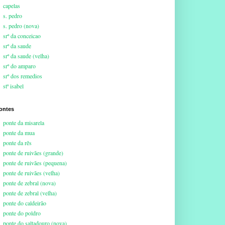
capelas
s. pedro
s. pedro (nova)
srª da conceicao
srª da saude
srª da saude (velha)
srª do amparo
srª dos remedios
stª isabel
ontes
ponte da misarela
ponte da mua
ponte da rês
ponte de ruivães (grande)
ponte de ruivães (pequena)
ponte de ruivães (velha)
ponte de zebral (nova)
ponte de zebral (velha)
ponte do caldeirão
ponte do poldro
ponte do saltadouro (nova)