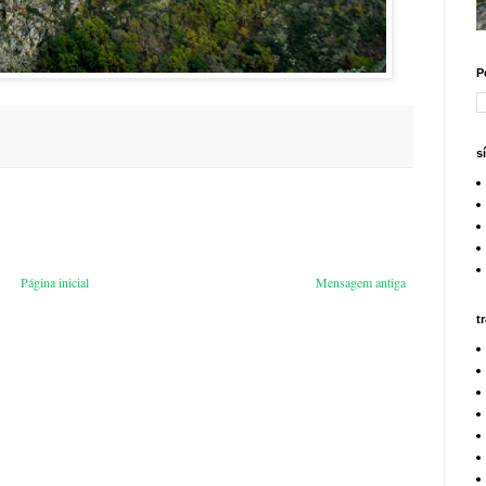
P
s
Página inicial
Mensagem antiga
t