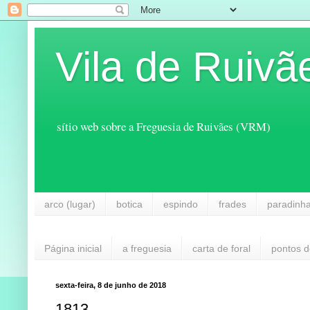
Vila de Ruivã
sítio web sobre a Freguesia de Ruivães (VRM)
arco (lugar)
botica
espindo
frades
paradinh
Página inicial
a freguesia
carta de foral
pontos d
sexta-feira, 8 de junho de 2018
1813