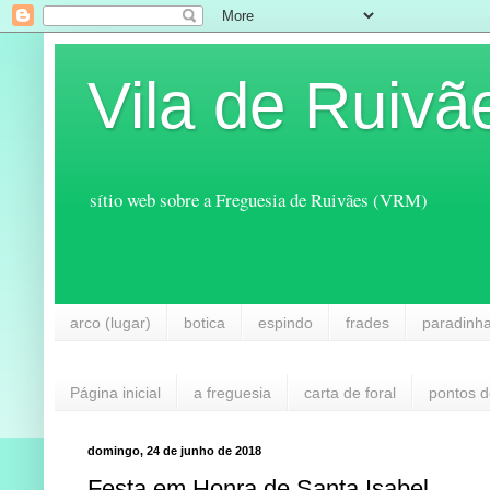
Vila de Ruivã
sítio web sobre a Freguesia de Ruivães (VRM)
arco (lugar)
botica
espindo
frades
paradinh
Página inicial
a freguesia
carta de foral
pontos d
domingo, 24 de junho de 2018
Festa em Honra de Santa Isabel