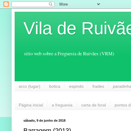
Vila de Ruivã
sítio web sobre a Freguesia de Ruivães (VRM)
arco (lugar)
botica
espindo
frades
paradinh
Página inicial
a freguesia
carta de foral
pontos d
sábado, 9 de junho de 2018
Barragem (2013)