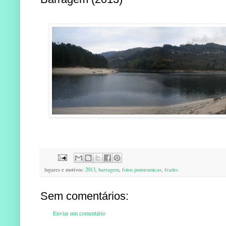
lugares e motivos:
2013
,
barragem
,
fotos panoramicas
,
frades
Sem comentários:
Enviar um comentário