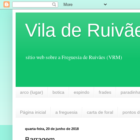
Vila de Ruivã
sítio web sobre a Freguesia de Ruivães (VRM)
arco (lugar)
botica
espindo
frades
paradinh
Página inicial
a freguesia
carta de foral
pontos d
quarta-feira, 20 de junho de 2018
Barragem