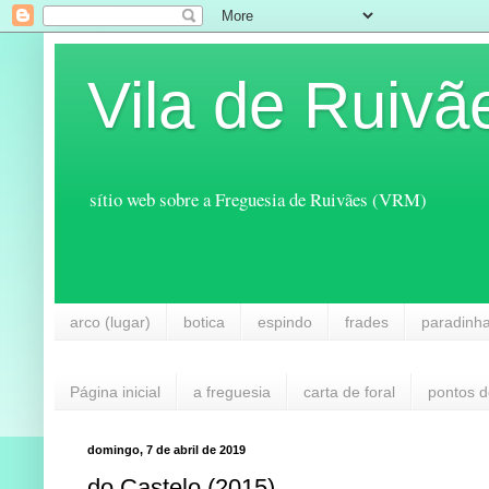
Vila de Ruivã
sítio web sobre a Freguesia de Ruivães (VRM)
arco (lugar)
botica
espindo
frades
paradinh
Página inicial
a freguesia
carta de foral
pontos d
domingo, 7 de abril de 2019
do Castelo (2015)