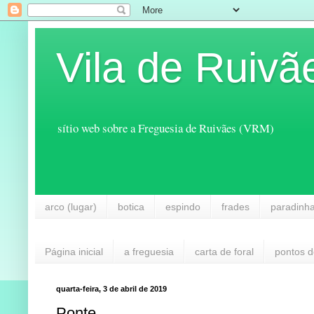
Vila de Ruivã
sítio web sobre a Freguesia de Ruivães (VRM)
arco (lugar)
botica
espindo
frades
paradinh
Página inicial
a freguesia
carta de foral
pontos d
quarta-feira, 3 de abril de 2019
Ponte