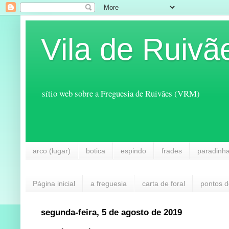
Vila de Ruivã
sítio web sobre a Freguesia de Ruivães (VRM)
arco (lugar)
botica
espindo
frades
paradinh
Página inicial
a freguesia
carta de foral
pontos d
segunda-feira, 5 de agosto de 2019