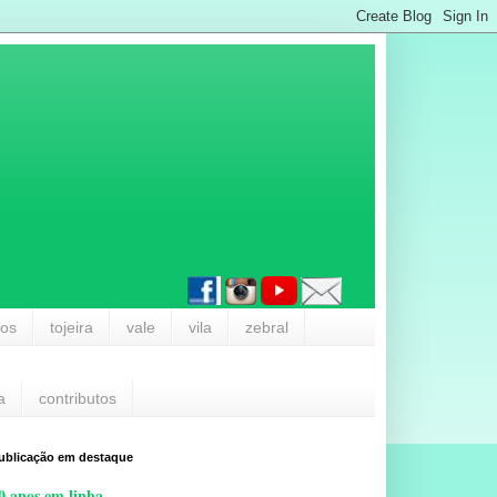
los
tojeira
vale
vila
zebral
a
contributos
ublicação em destaque
0 anos em linha