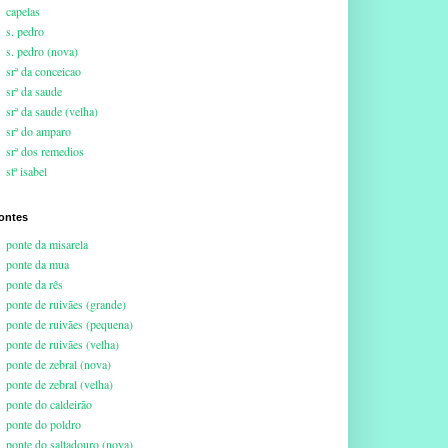
capelas
s. pedro
s. pedro (nova)
srª da conceicao
srª da saude
srª da saude (velha)
srª do amparo
srª dos remedios
stª isabel
ontes
ponte da misarela
ponte da mua
ponte da rês
ponte de ruivães (grande)
ponte de ruivães (pequena)
ponte de ruivães (velha)
ponte de zebral (nova)
ponte de zebral (velha)
ponte do caldeirão
ponte do poldro
ponte do saltadouro (nova)