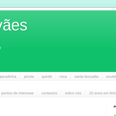
vães
)
paradinha
picota
quintã
roca
santa leocadia
soute
pontos de interesse
contactos
sobre nós
10 anos em linh
P
1