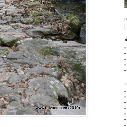
P
s
t