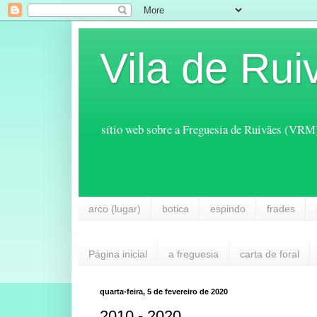
Vila de Rui
sítio web sobre a Freguesia de Ruivães (VRM
arco (lugar)
botica
espindo
frades
Página inicial
a freguesia
carta de foral
quarta-feira, 5 de fevereiro de 2020
2010 - 2020