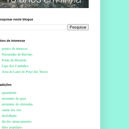
esquisar neste blogue
ítios de interesse
pontos de interesse
Pelourinho de Ruivães
Ponte da Misarela
Lage dos Cantinhos
Área de Lazer do Poço das Traves
radições
aguardente
arremates da agua
arremates de oferendas
cantar dos reis
desfolhada
dia dos atrancamentos
ditos populares