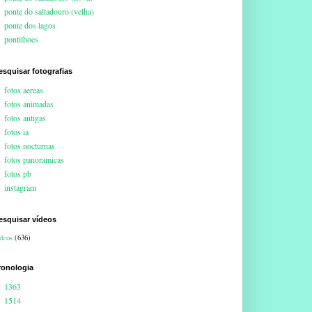
ponte do saltadouro (velha)
ponte dos lagos
pontilhoes
esquisar fotografias
fotos aereas
fotos animadas
fotos antigas
fotos ia
fotos nocturnas
fotos panoramicas
fotos pb
instagram
esquisar vídeos
deos
(636)
ronologia
1363
1514