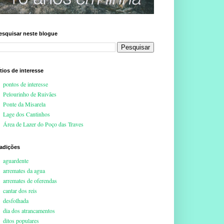
esquisar neste blogue
ítios de interesse
pontos de interesse
Pelourinho de Ruivães
Ponte da Misarela
Lage dos Cantinhos
Área de Lazer do Poço das Traves
radições
aguardente
arremates da agua
arremates de oferendas
cantar dos reis
desfolhada
dia dos atrancamentos
ditos populares