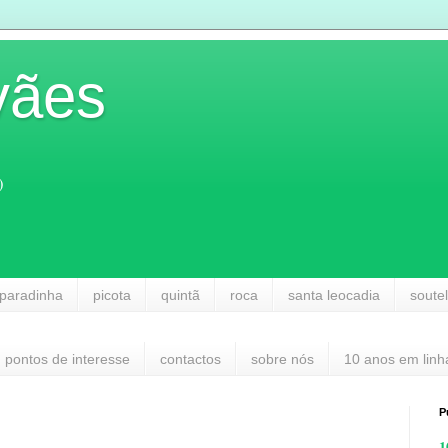
vães
)
paradinha
picota
quintã
roca
santa leocadia
soute
pontos de interesse
contactos
sobre nós
10 anos em linh
P
1