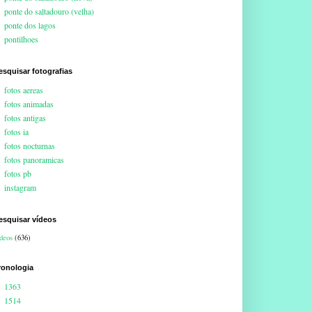
ponte do saltadouro (velha)
ponte dos lagos
pontilhoes
esquisar fotografias
fotos aereas
fotos animadas
fotos antigas
fotos ia
fotos nocturnas
fotos panoramicas
fotos pb
instagram
esquisar vídeos
deos
(636)
ronologia
1363
1514