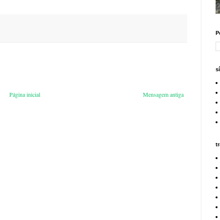
P
s
Página inicial
Mensagem antiga
t