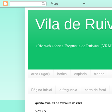
Vila de Rui
sítio web sobre a Freguesia de Ruivães (VRM
arco (lugar)
botica
espindo
frades
Página inicial
a freguesia
carta de foral
quarta-feira, 19 de fevereiro de 2020
Vara