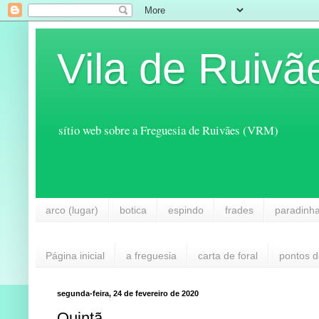
Vila de Ruivã
sítio web sobre a Freguesia de Ruivães (VRM)
arco (lugar)
botica
espindo
frades
paradinh
Página inicial
a freguesia
carta de foral
pontos d
segunda-feira, 24 de fevereiro de 2020
Quintã