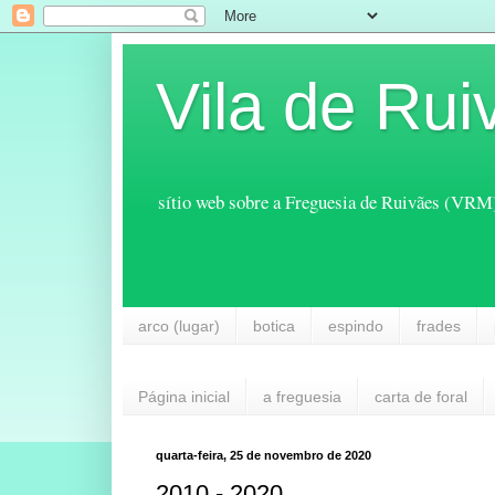
Vila de Rui
sítio web sobre a Freguesia de Ruivães (VRM
arco (lugar)
botica
espindo
frades
Página inicial
a freguesia
carta de foral
quarta-feira, 25 de novembro de 2020
2010 - 2020