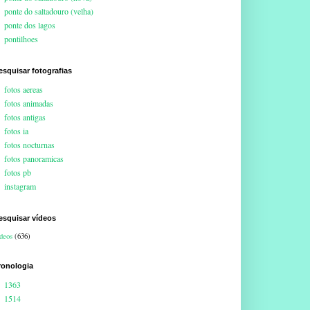
ponte do saltadouro (velha)
ponte dos lagos
pontilhoes
esquisar fotografias
fotos aereas
fotos animadas
fotos antigas
fotos ia
fotos nocturnas
fotos panoramicas
fotos pb
instagram
esquisar vídeos
deos
(636)
ronologia
1363
1514