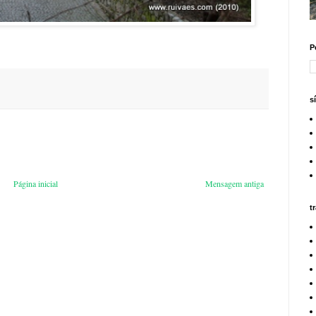
P
s
Página inicial
Mensagem antiga
t