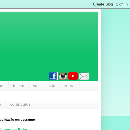
los
tojeira
vale
vila
zebral
a
contributos
ublicação em destaque
0 anos em linha