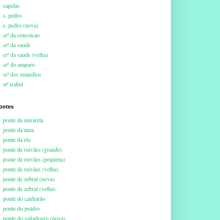
capelas
s. pedro
s. pedro (nova)
srª da conceicao
srª da saude
srª da saude (velha)
srª do amparo
srª dos remedios
stª isabel
ontes
ponte da misarela
ponte da mua
ponte da rês
ponte de ruivães (grande)
ponte de ruivães (pequena)
ponte de ruivães (velha)
ponte de zebral (nova)
ponte de zebral (velha)
ponte do caldeirão
ponte do poldro
ponte do saltadouro (nova)