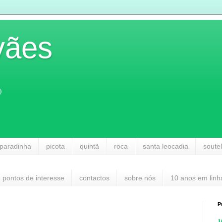
vães
)
paradinha
picota
quintã
roca
santa leocadia
soute
pontos de interesse
contactos
sobre nós
10 anos em linh
P
1