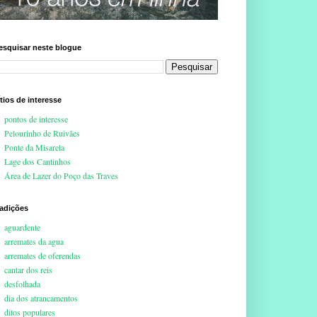
esquisar neste blogue
ítios de interesse
pontos de interesse
Pelourinho de Ruivães
Ponte da Misarela
Lage dos Cantinhos
Área de Lazer do Poço das Traves
radições
aguardente
arremates da agua
arremates de oferendas
cantar dos reis
desfolhada
dia dos atrancamentos
ditos populares