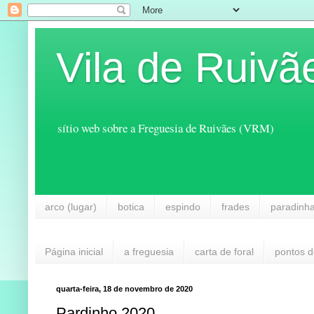
Vila de Ruivã
sítio web sobre a Freguesia de Ruivães (VRM)
arco (lugar)
botica
espindo
frades
paradinh
Página inicial
a freguesia
carta de foral
pontos d
quarta-feira, 18 de novembro de 2020
Pardinho 2020