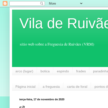
Vila de Ruivã
sítio web sobre a Freguesia de Ruivães (VRM)
arco (lugar)
botica
espindo
frades
paradinh
Página inicial
a freguesia
carta de foral
pontos d
terça-feira, 17 de novembro de 2020
s/t