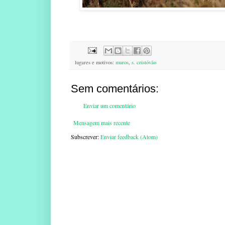
lugares e motivos:
muros
,
s. cristóvão
Sem comentários:
Enviar um comentário
Mensagem mais recente
Subscrever:
Enviar feedback (Atom)