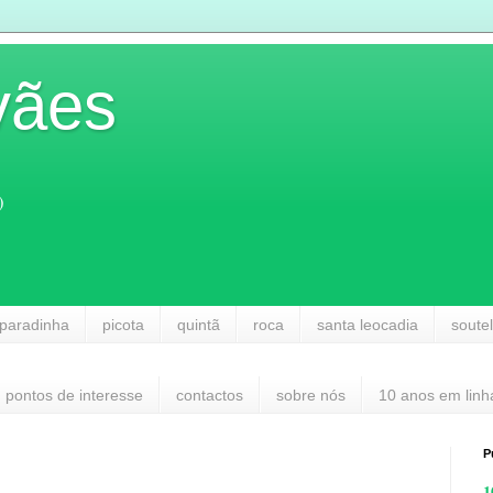
vães
)
paradinha
picota
quintã
roca
santa leocadia
soute
pontos de interesse
contactos
sobre nós
10 anos em linh
P
1