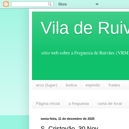
Vila de Rui
sítio web sobre a Freguesia de Ruivães (VRM
arco (lugar)
botica
espindo
frades
Página inicial
a freguesia
carta de foral
sexta-feira, 11 de dezembro de 2020
S. Cristovão, 30 Nov.