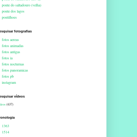
ponte do saltadouro (velha)
ponte dos lagos
pontilhoes
esquisar fotografias
fotos aereas
fotos animadas
fotos antigas
fotos ia
fotos nocturnas
fotos panoramicas
fotos pb
instagram
esquisar vídeos
deos
(637)
ronologia
1363
1514