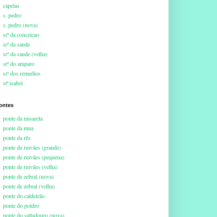
capelas
s. pedro
s. pedro (nova)
srª da conceicao
srª da saude
srª da saude (velha)
srª do amparo
srª dos remedios
stª isabel
ontes
ponte da misarela
ponte da mua
ponte da rês
ponte de ruivães (grande)
ponte de ruivães (pequena)
ponte de ruivães (velha)
ponte de zebral (nova)
ponte de zebral (velha)
ponte do caldeirão
ponte do poldro
ponte do saltadouro (nova)