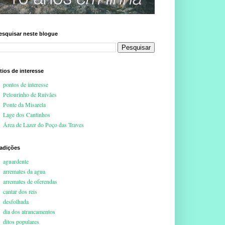
esquisar neste blogue
ítios de interesse
pontos de interesse
Pelourinho de Ruivães
Ponte da Misarela
Lage dos Cantinhos
Área de Lazer do Poço das Traves
radições
aguardente
arremates da agua
arremates de oferendas
cantar dos reis
desfolhada
dia dos atrancamentos
ditos populares