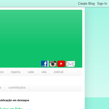
los
tojeira
vale
vila
zebral
a
contributos
ublicação em destaque
0 anos em linha