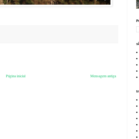
P
s
Página inicial
Mensagem antiga
t