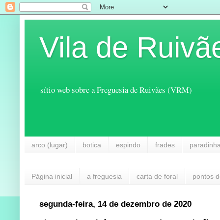
Vila de Ruivã
sítio web sobre a Freguesia de Ruivães (VRM)
arco (lugar)
botica
espindo
frades
paradinh
Página inicial
a freguesia
carta de foral
pontos d
segunda-feira, 14 de dezembro de 2020