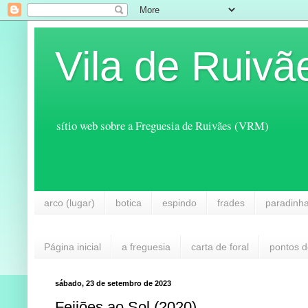
Vila de Ruivã
sítio web sobre a Freguesia de Ruivães (VRM)
arco (lugar)
botica
espindo
frades
paradinh
Página inicial
a freguesia
carta de foral
pontos d
sábado, 23 de setembro de 2023
Feijões ao Sol (2020)