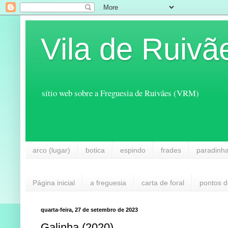
Vila de Ruivã
sítio web sobre a Freguesia de Ruivães (VRM)
arco (lugar)
botica
espindo
frades
paradinh
Página inicial
a freguesia
carta de foral
pontos d
quarta-feira, 27 de setembro de 2023
Galinha (2020)