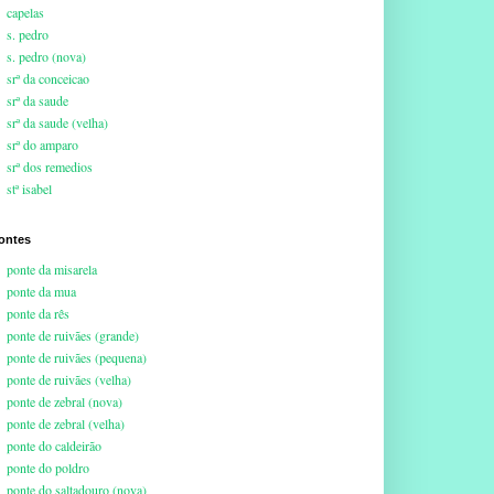
capelas
s. pedro
s. pedro (nova)
srª da conceicao
srª da saude
srª da saude (velha)
srª do amparo
srª dos remedios
stª isabel
ontes
ponte da misarela
ponte da mua
ponte da rês
ponte de ruivães (grande)
ponte de ruivães (pequena)
ponte de ruivães (velha)
ponte de zebral (nova)
ponte de zebral (velha)
ponte do caldeirão
ponte do poldro
ponte do saltadouro (nova)