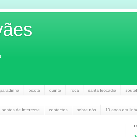
vães
)
paradinha
picota
quintã
roca
santa leocadia
soute
pontos de interesse
contactos
sobre nós
10 anos em linh
P
1