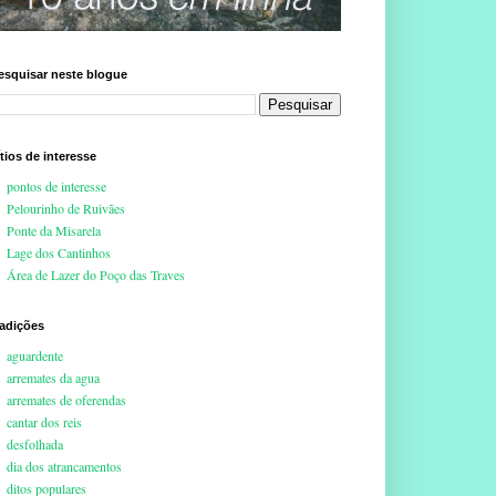
esquisar neste blogue
ítios de interesse
pontos de interesse
Pelourinho de Ruivães
Ponte da Misarela
Lage dos Cantinhos
Área de Lazer do Poço das Traves
radições
aguardente
arremates da agua
arremates de oferendas
cantar dos reis
desfolhada
dia dos atrancamentos
ditos populares