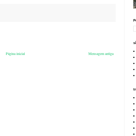
P
s
Página inicial
Mensagem antiga
t