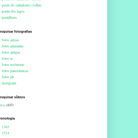
ponte do saltadouro (velha)
ponte dos lagos
pontilhoes
esquisar fotografias
fotos aereas
fotos animadas
fotos antigas
fotos ia
fotos nocturnas
fotos panoramicas
fotos pb
instagram
esquisar vídeos
deos
(637)
ronologia
1363
1514