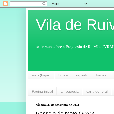
Vila de Rui
sítio web sobre a Freguesia de Ruivães (VRM
arco (lugar)
botica
espindo
frades
Página inicial
a freguesia
carta de foral
sábado, 30 de setembro de 2023
Passeio de moto (2020)