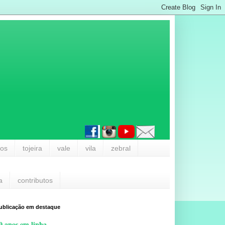
los
tojeira
vale
vila
zebral
a
contributos
ublicação em destaque
0 anos em linha