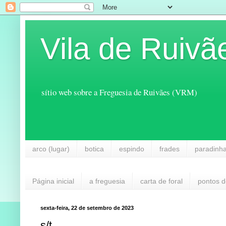
Vila de Ruivã
sítio web sobre a Freguesia de Ruivães (VRM)
arco (lugar)
botica
espindo
frades
paradinh
Página inicial
a freguesia
carta de foral
pontos d
sexta-feira, 22 de setembro de 2023
s/t