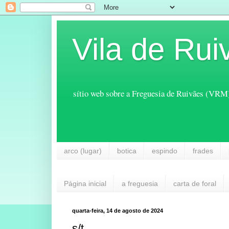
Vila de Rui
sítio web sobre a Freguesia de Ruivães (VRM
arco (lugar)
botica
espindo
frades
Página inicial
a freguesia
carta de foral
quarta-feira, 14 de agosto de 2024
s/t