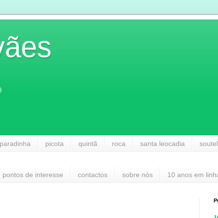
vães
)
paradinha
picota
quintã
roca
santa leocadia
soute
pontos de interesse
contactos
sobre nós
10 anos em linh
P
1