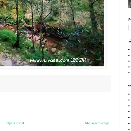
P
s
t
Página inicial
Mensagem antiga