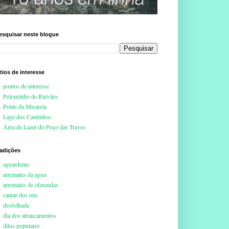
esquisar neste blogue
ítios de interesse
pontos de interesse
Pelourinho de Ruivães
Ponte da Misarela
Lage dos Cantinhos
Área de Lazer do Poço das Traves
radições
aguardente
arremates da agua
arremates de oferendas
cantar dos reis
desfolhada
dia dos atrancamentos
ditos populares