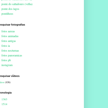
ponte do saltadouro (velha)
ponte dos lagos
pontilhoes
esquisar fotografias
fotos aereas
fotos animadas
fotos antigas
fotos ia
fotos nocturnas
fotos panoramicas
fotos pb
instagram
esquisar vídeos
deos
(636)
ronologia
1363
1514