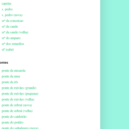
capelas
s. pedro
s. pedro (nova)
srª da conceicao
srª da saude
srª da saude (velha)
srª do amparo
srª dos remedios
stª isabel
ontes
ponte da misarela
ponte da mua
ponte da rês
ponte de ruivães (grande)
ponte de ruivães (pequena)
ponte de ruivães (velha)
ponte de zebral (nova)
ponte de zebral (velha)
ponte do caldeirão
ponte do poldro
ponte do saltadouro (nova)