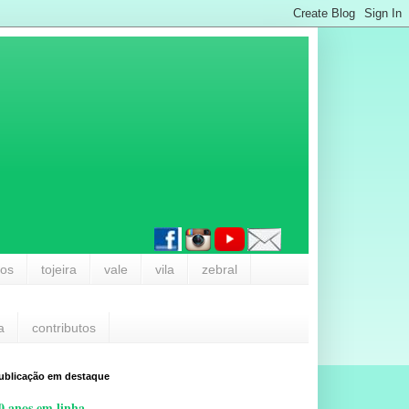
los
tojeira
vale
vila
zebral
a
contributos
ublicação em destaque
0 anos em linha