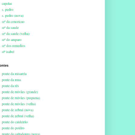
capelas
s. pedro
s. pedro (nova)
srª da conceicao
srª da saude
srª da saude (velha)
srª do amparo
srª dos remedios
stª isabel
ontes
ponte da misarela
ponte da mua
ponte da rês
ponte de ruivães (grande)
ponte de ruivães (pequena)
ponte de ruivães (velha)
ponte de zebral (nova)
ponte de zebral (velha)
ponte do caldeirão
ponte do poldro
ponte do saltadouro (nova)