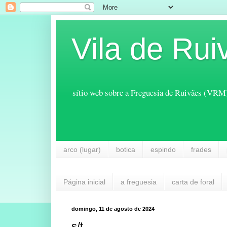
Vila de Rui
sítio web sobre a Freguesia de Ruivães (VRM
arco (lugar)
botica
espindo
frades
Página inicial
a freguesia
carta de foral
domingo, 11 de agosto de 2024
s/t