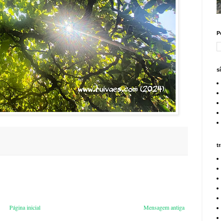
P
s
t
Página inicial
Mensagem antiga