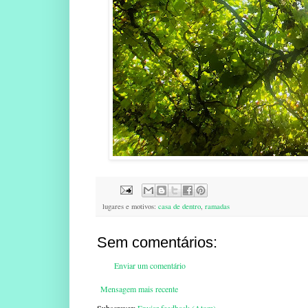
lugares e motivos:
casa de dentro
,
ramadas
Sem comentários:
Enviar um comentário
Mensagem mais recente