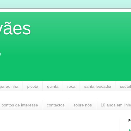
vães
)
paradinha
picota
quintã
roca
santa leocadia
soute
pontos de interesse
contactos
sobre nós
10 anos em linh
P
1