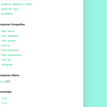
ponte do saltadouro (velha)
ponte dos lagos
pontilhoes
esquisar fotografias
fotos aereas
fotos animadas
fotos antigas
fotos ia
fotos nocturnas
fotos panoramicas
fotos pb
instagram
esquisar vídeos
deos
(637)
ronologia
1363
1514