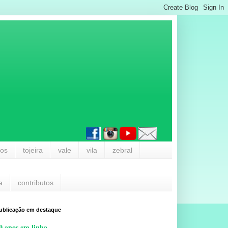
los
tojeira
vale
vila
zebral
a
contributos
ublicação em destaque
0 anos em linha