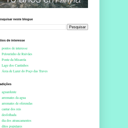
esquisar neste blogue
ítios de interesse
pontos de interesse
Pelourinho de Ruivães
Ponte da Misarela
Lage dos Cantinhos
Área de Lazer do Poço das Traves
radições
aguardente
arremates da agua
arremates de oferendas
cantar dos reis
desfolhada
dia dos atrancamentos
ditos populares