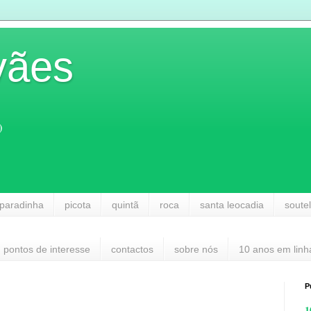
vães
)
paradinha
picota
quintã
roca
santa leocadia
soute
pontos de interesse
contactos
sobre nós
10 anos em linh
P
1