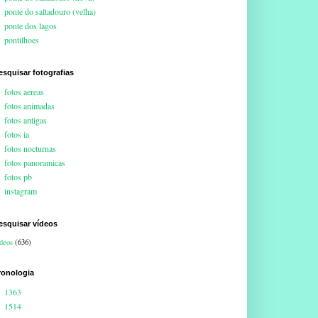
ponte do saltadouro (velha)
ponte dos lagos
pontilhoes
esquisar fotografias
fotos aereas
fotos animadas
fotos antigas
fotos ia
fotos nocturnas
fotos panoramicas
fotos pb
instagram
esquisar vídeos
deos
(636)
ronologia
1363
1514