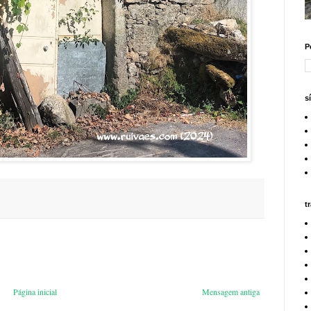
P
s
t
Página inicial
Mensagem antiga