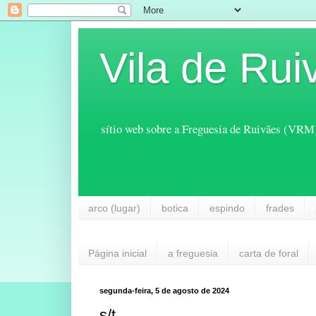
Vila de Rui
sítio web sobre a Freguesia de Ruivães (VRM
arco (lugar)
botica
espindo
frades
Página inicial
a freguesia
carta de foral
segunda-feira, 5 de agosto de 2024
s/t