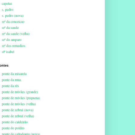
capelas
s. pedro
s. pedro (nova)
srª da conceicao
srª da saude
srª da saude (velha)
srª do amparo
srª dos remedios
stª isabel
ontes
ponte da misarela
ponte da mua
ponte da rês
ponte de ruivães (grande)
ponte de ruivães (pequena)
ponte de ruivães (velha)
ponte de zebral (nova)
ponte de zebral (velha)
ponte do caldeirão
ponte do poldro
ponte do saltadouro (nova)