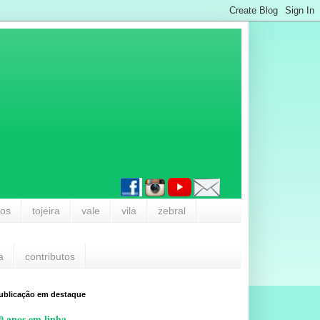
los
tojeira
vale
vila
zebral
a
contributos
ublicação em destaque
0 anos em linha