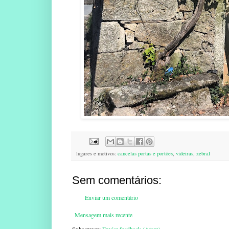
lugares e motivos:
cancelas portas e portões
,
videiras
,
zebral
Sem comentários:
Enviar um comentário
Mensagem mais recente