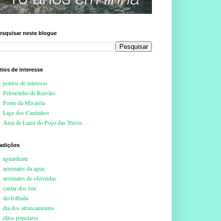
esquisar neste blogue
ítios de interesse
pontos de interesse
Pelourinho de Ruivães
Ponte da Misarela
Lage dos Cantinhos
Área de Lazer do Poço das Traves
radições
aguardente
arremates da agua
arremates de oferendas
cantar dos reis
desfolhada
dia dos atrancamentos
ditos populares