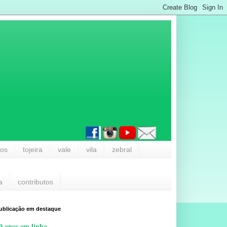
los
tojeira
vale
vila
zebral
a
contributos
ublicação em destaque
0 anos em linha