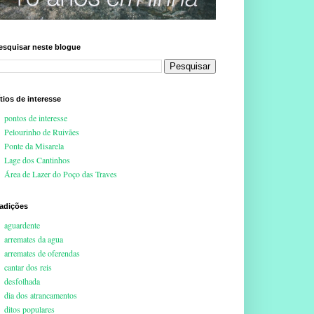
esquisar neste blogue
ítios de interesse
pontos de interesse
Pelourinho de Ruivães
Ponte da Misarela
Lage dos Cantinhos
Área de Lazer do Poço das Traves
radições
aguardente
arremates da agua
arremates de oferendas
cantar dos reis
desfolhada
dia dos atrancamentos
ditos populares