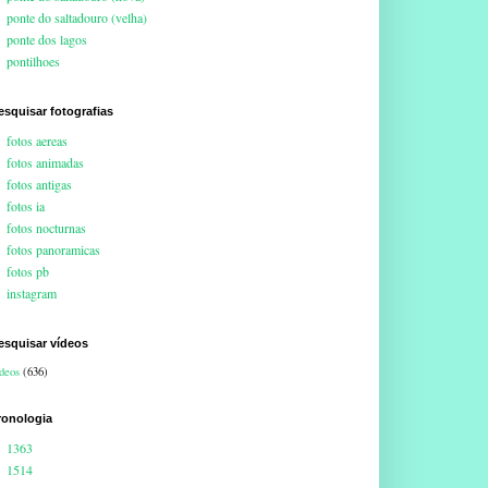
ponte do saltadouro (velha)
ponte dos lagos
pontilhoes
esquisar fotografias
fotos aereas
fotos animadas
fotos antigas
fotos ia
fotos nocturnas
fotos panoramicas
fotos pb
instagram
esquisar vídeos
deos
(636)
ronologia
1363
1514