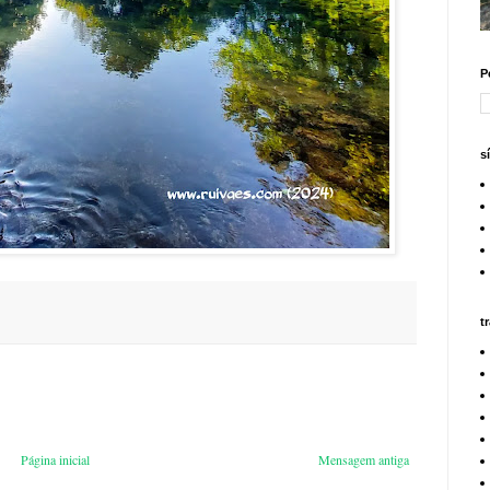
P
s
t
Página inicial
Mensagem antiga