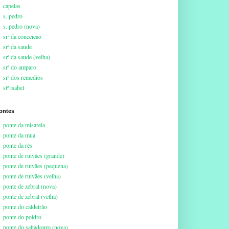
capelas
s. pedro
s. pedro (nova)
srª da conceicao
srª da saude
srª da saude (velha)
srª do amparo
srª dos remedios
stª isabel
ontes
ponte da misarela
ponte da mua
ponte da rês
ponte de ruivães (grande)
ponte de ruivães (pequena)
ponte de ruivães (velha)
ponte de zebral (nova)
ponte de zebral (velha)
ponte do caldeirão
ponte do poldro
ponte do saltadouro (nova)