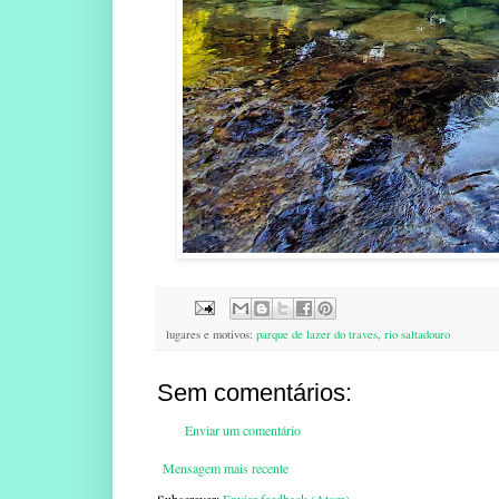
lugares e motivos:
parque de lazer do traves
,
rio saltadouro
Sem comentários:
Enviar um comentário
Mensagem mais recente