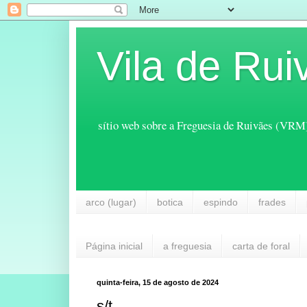
Vila de Rui
sítio web sobre a Freguesia de Ruivães (VRM
arco (lugar)
botica
espindo
frades
Página inicial
a freguesia
carta de foral
quinta-feira, 15 de agosto de 2024
s/t