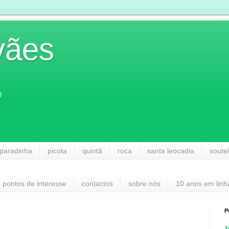
vães
)
paradinha
picota
quintã
roca
santa leocadia
soute
pontos de interesse
contactos
sobre nós
10 anos em linh
P
1