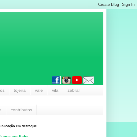
los
tojeira
vale
vila
zebral
a
contributos
ublicação em destaque
0 anos em linha