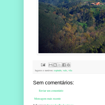
lugares e motivos:
espindo
,
vale
,
vila
Sem comentários:
Enviar um comentário
Mensagem mais recente