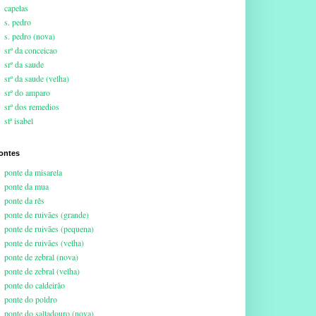
capelas
s. pedro
s. pedro (nova)
srª da conceicao
srª da saude
srª da saude (velha)
srª do amparo
srª dos remedios
stª isabel
ontes
ponte da misarela
ponte da mua
ponte da rês
ponte de ruivães (grande)
ponte de ruivães (pequena)
ponte de ruivães (velha)
ponte de zebral (nova)
ponte de zebral (velha)
ponte do caldeirão
ponte do poldro
ponte do saltadouro (nova)