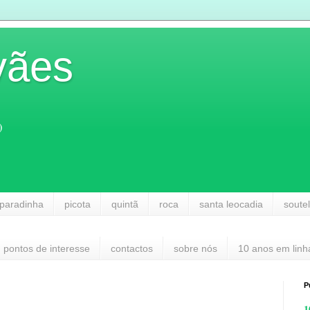
vães
)
paradinha
picota
quintã
roca
santa leocadia
soute
pontos de interesse
contactos
sobre nós
10 anos em linh
P
1