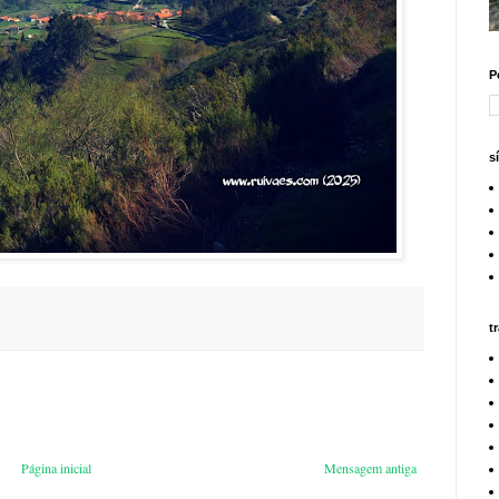
P
s
t
Página inicial
Mensagem antiga