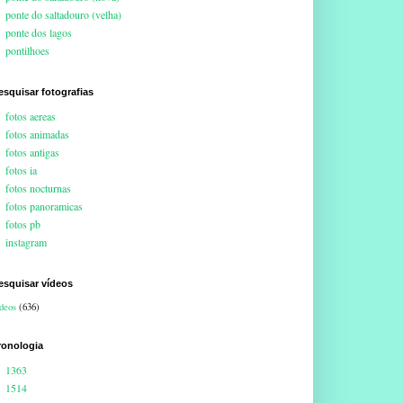
ponte do saltadouro (velha)
ponte dos lagos
pontilhoes
esquisar fotografias
fotos aereas
fotos animadas
fotos antigas
fotos ia
fotos nocturnas
fotos panoramicas
fotos pb
instagram
esquisar vídeos
deos
(636)
ronologia
1363
1514