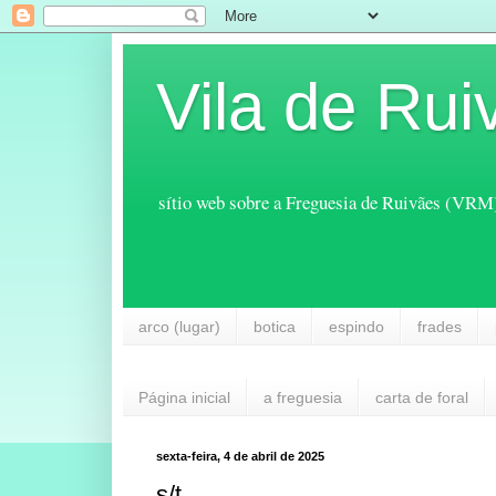
Vila de Rui
sítio web sobre a Freguesia de Ruivães (VRM
arco (lugar)
botica
espindo
frades
Página inicial
a freguesia
carta de foral
sexta-feira, 4 de abril de 2025
s/t