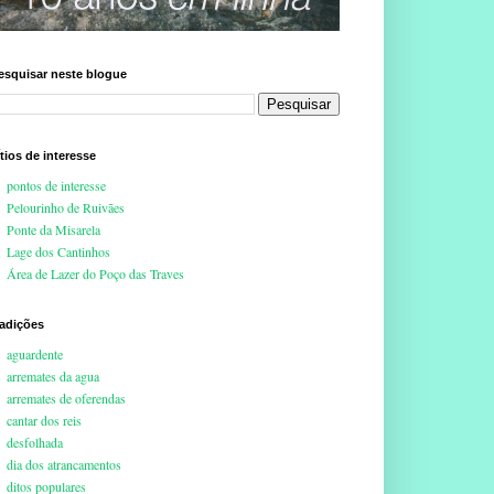
esquisar neste blogue
ítios de interesse
pontos de interesse
Pelourinho de Ruivães
Ponte da Misarela
Lage dos Cantinhos
Área de Lazer do Poço das Traves
radições
aguardente
arremates da agua
arremates de oferendas
cantar dos reis
desfolhada
dia dos atrancamentos
ditos populares