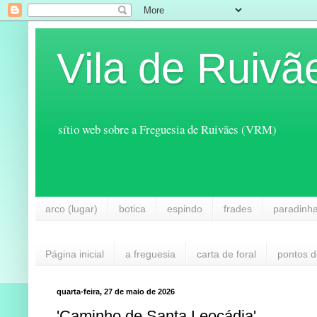
Vila de Ruivã
sítio web sobre a Freguesia de Ruivães (VRM)
arco (lugar)
botica
espindo
frades
paradinh
Página inicial
a freguesia
carta de foral
pontos d
quarta-feira, 27 de maio de 2026
'Caminho de Santa Leocádia'