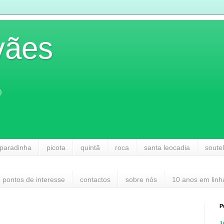
vães
)
paradinha
picota
quintã
roca
santa leocadia
soute
pontos de interesse
contactos
sobre nós
10 anos em linh
P
1