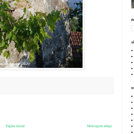
P
s
t
Página inicial
Mensagem antiga