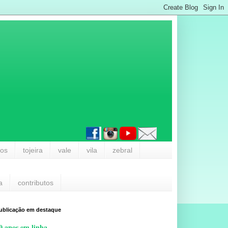
los
tojeira
vale
vila
zebral
a
contributos
ublicação em destaque
0 anos em linha