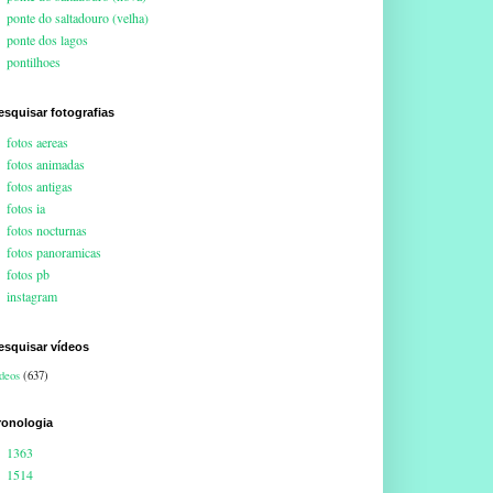
ponte do saltadouro (velha)
ponte dos lagos
pontilhoes
esquisar fotografias
fotos aereas
fotos animadas
fotos antigas
fotos ia
fotos nocturnas
fotos panoramicas
fotos pb
instagram
esquisar vídeos
deos
(637)
ronologia
1363
1514