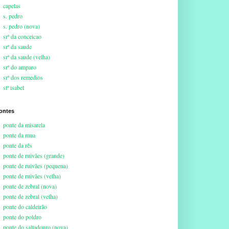
capelas
s. pedro
s. pedro (nova)
srª da conceicao
srª da saude
srª da saude (velha)
srª do amparo
srª dos remedios
stª isabel
ontes
ponte da misarela
ponte da mua
ponte da rês
ponte de ruivães (grande)
ponte de ruivães (pequena)
ponte de ruivães (velha)
ponte de zebral (nova)
ponte de zebral (velha)
ponte do caldeirão
ponte do poldro
ponte do saltadouro (nova)