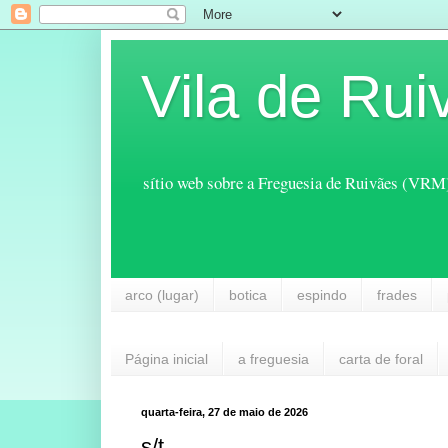
Vila de Rui
sítio web sobre a Freguesia de Ruivães (VRM
arco (lugar)
botica
espindo
frades
Página inicial
a freguesia
carta de foral
quarta-feira, 27 de maio de 2026
s/t