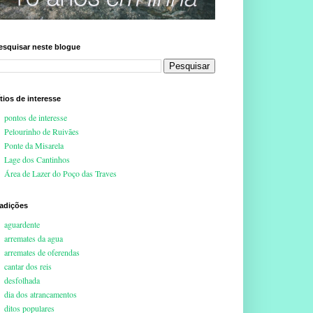
esquisar neste blogue
ítios de interesse
pontos de interesse
Pelourinho de Ruivães
Ponte da Misarela
Lage dos Cantinhos
Área de Lazer do Poço das Traves
radições
aguardente
arremates da agua
arremates de oferendas
cantar dos reis
desfolhada
dia dos atrancamentos
ditos populares