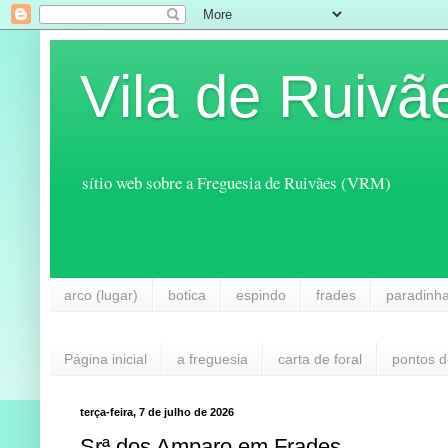
Vila de Ruivã
sítio web sobre a Freguesia de Ruivães (VRM)
arco (lugar)
botica
espindo
frades
paradinh
Página inicial
a freguesia
carta de foral
pontos d
terça-feira, 7 de julho de 2026
Srª dos Amparo em Frades