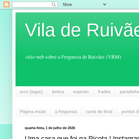
Vila de Ruivã
sítio web sobre a Freguesia de Ruivães (VRM)
arco (lugar)
botica
espindo
frades
paradinh
Página inicial
a freguesia
carta de foral
pontos d
quarta-feira, 1 de julho de 2026
Uma casa que foi na Picota | Instagr