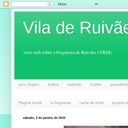
Vila de Ruivã
sítio web sobre a Freguesia de Ruivães (VRM)
arco (lugar)
botica
espindo
frades
paradinh
Página inicial
a freguesia
carta de foral
pontos d
sábado, 2 de janeiro de 2010