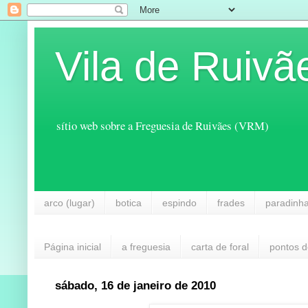
Vila de Ruivã
sítio web sobre a Freguesia de Ruivães (VRM)
arco (lugar)
botica
espindo
frades
paradinh
Página inicial
a freguesia
carta de foral
pontos d
sábado, 16 de janeiro de 2010