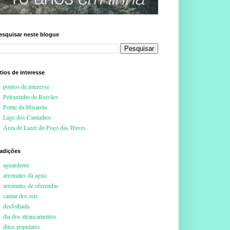
esquisar neste blogue
ítios de interesse
pontos de interesse
Pelourinho de Ruivães
Ponte da Misarela
Lage dos Cantinhos
Área de Lazer do Poço das Traves
radições
aguardente
arremates da agua
arremates de oferendas
cantar dos reis
desfolhada
dia dos atrancamentos
ditos populares