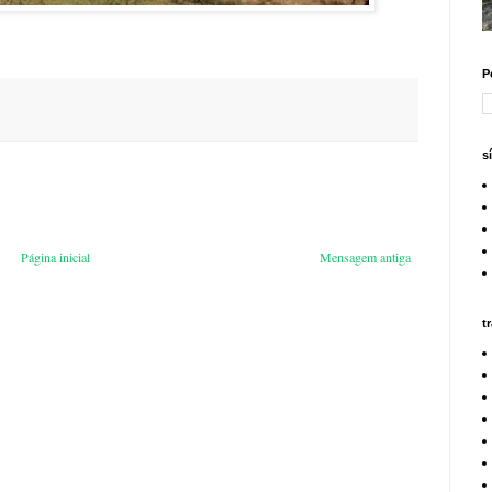
P
s
Página inicial
Mensagem antiga
t