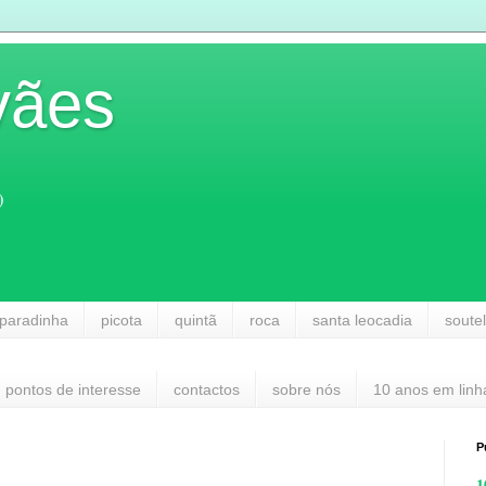
vães
)
paradinha
picota
quintã
roca
santa leocadia
soute
pontos de interesse
contactos
sobre nós
10 anos em linh
P
1