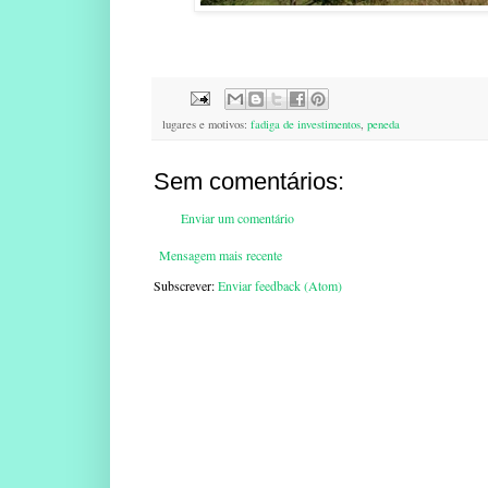
lugares e motivos:
fadiga de investimentos
,
peneda
Sem comentários:
Enviar um comentário
Mensagem mais recente
Subscrever:
Enviar feedback (Atom)