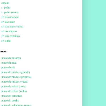
capelas
s. pedro
s. pedro (nova)
srª da conceicao
srª da saude
srª da saude (velha)
srª do amparo
srª dos remedios
stª isabel
ontes
ponte da misarela
ponte da mua
ponte da rês
ponte de ruivães (grande)
ponte de ruivães (pequena)
ponte de ruivães (velha)
ponte de zebral (nova)
ponte de zebral (velha)
ponte do caldeirão
ponte do poldro
ponte do saltadouro (nova)