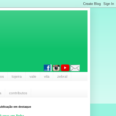
los
tojeira
vale
vila
zebral
a
contributos
ublicação em destaque
0 anos em linha