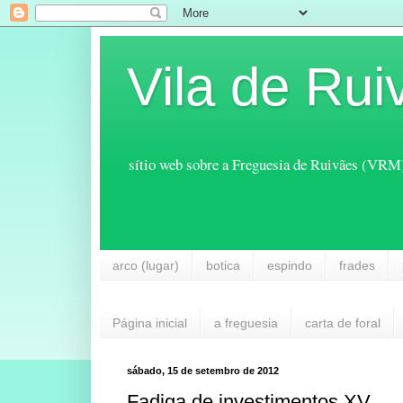
Vila de Rui
sítio web sobre a Freguesia de Ruivães (VRM
arco (lugar)
botica
espindo
frades
Página inicial
a freguesia
carta de foral
sábado, 15 de setembro de 2012
Fadiga de investimentos XV