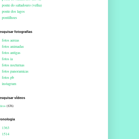
ponte do saltadouro (velha)
ponte dos lagos
pontilhoes
esquisar fotografias
fotos aereas
fotos animadas
fotos antigas
fotos ia
fotos nocturnas
fotos panoramicas
fotos pb
instagram
esquisar vídeos
deos
(636)
ronologia
1363
1514