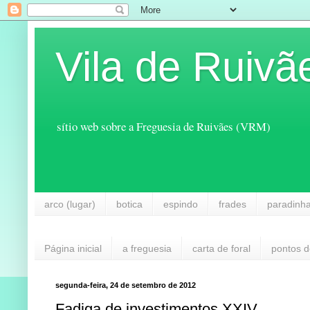
Vila de Ruivã
sítio web sobre a Freguesia de Ruivães (VRM)
arco (lugar)
botica
espindo
frades
paradinh
Página inicial
a freguesia
carta de foral
pontos d
segunda-feira, 24 de setembro de 2012
Fadiga de investimentos XXIV