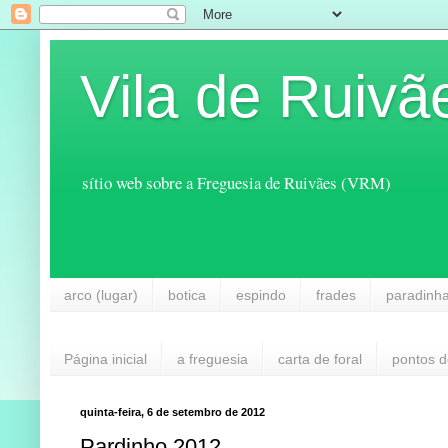
Vila de Ruivã
sítio web sobre a Freguesia de Ruivães (VRM)
arco (lugar)
botica
espindo
frades
paradinh
Página inicial
a freguesia
carta de foral
pontos d
quinta-feira, 6 de setembro de 2012
Pardinho 2012