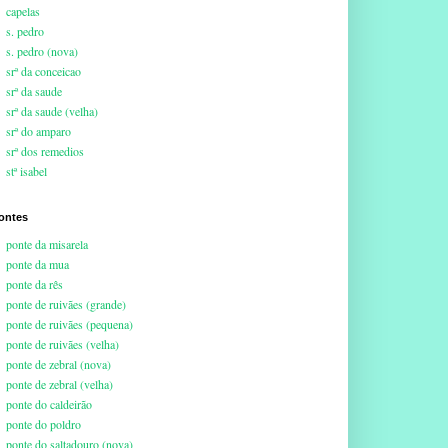
capelas
s. pedro
s. pedro (nova)
srª da conceicao
srª da saude
srª da saude (velha)
srª do amparo
srª dos remedios
stª isabel
ontes
ponte da misarela
ponte da mua
ponte da rês
ponte de ruivães (grande)
ponte de ruivães (pequena)
ponte de ruivães (velha)
ponte de zebral (nova)
ponte de zebral (velha)
ponte do caldeirão
ponte do poldro
ponte do saltadouro (nova)