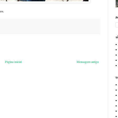
os.
P
s
Página inicial
Mensagem antiga
t