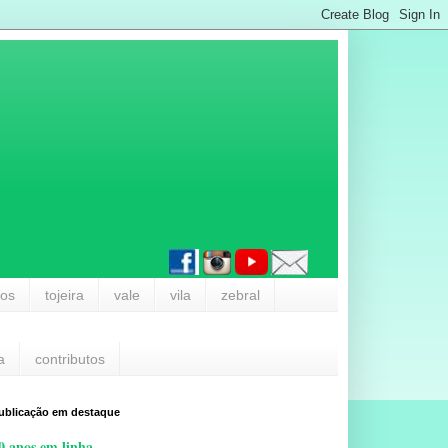
los
tojeira
vale
vila
zebral
a
contributos
ublicação em destaque
0 anos em linha