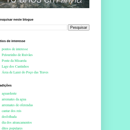
esquisar neste blogue
ítios de interesse
pontos de interesse
Pelourinho de Ruivães
Ponte da Misarela
Lage dos Cantinhos
Área de Lazer do Poço das Traves
radições
aguardente
arremates da agua
arremates de oferendas
cantar dos reis
desfolhada
dia dos atrancamentos
ditos populares