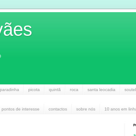
vães
)
paradinha
picota
quintã
roca
santa leocadia
soute
pontos de interesse
contactos
sobre nós
10 anos em linh
P
1