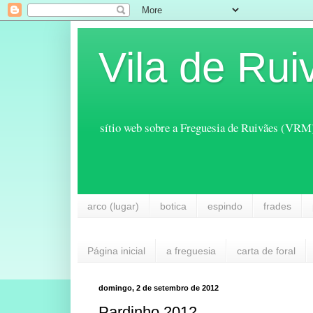
Vila de Rui
sítio web sobre a Freguesia de Ruivães (VRM
arco (lugar)
botica
espindo
frades
Página inicial
a freguesia
carta de foral
domingo, 2 de setembro de 2012
Pardinho 2012