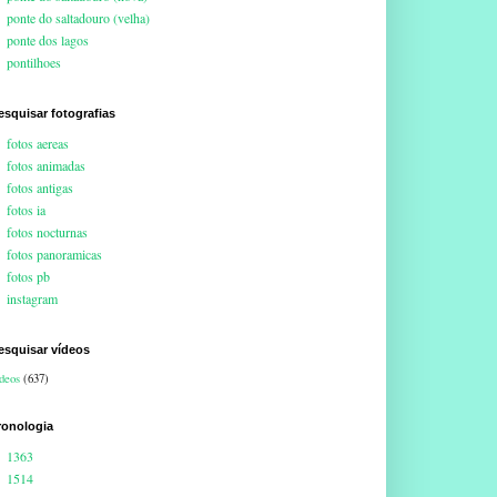
ponte do saltadouro (velha)
ponte dos lagos
pontilhoes
esquisar fotografias
fotos aereas
fotos animadas
fotos antigas
fotos ia
fotos nocturnas
fotos panoramicas
fotos pb
instagram
esquisar vídeos
deos
(637)
ronologia
1363
1514