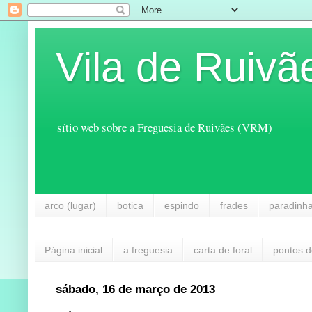
Vila de Ruivã
sítio web sobre a Freguesia de Ruivães (VRM)
arco (lugar)
botica
espindo
frades
paradinh
Página inicial
a freguesia
carta de foral
pontos d
sábado, 16 de março de 2013