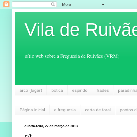
Vila de Ruivã
sítio web sobre a Freguesia de Ruivães (VRM)
arco (lugar)
botica
espindo
frades
paradinh
Página inicial
a freguesia
carta de foral
pontos d
quarta-feira, 27 de março de 2013
s/t