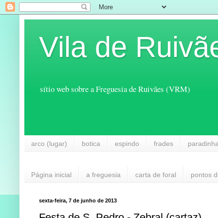
Vila de Ruivã
sítio web sobre a Freguesia de Ruivães (VRM)
arco (lugar)
botica
espindo
frades
paradinh
Página inicial
a freguesia
carta de foral
pontos d
sexta-feira, 7 de junho de 2013
Festa de S. Pedro - Zebral (cartaz)