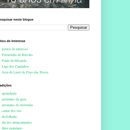
esquisar neste blogue
ítios de interesse
pontos de interesse
Pelourinho de Ruivães
Ponte da Misarela
Lage dos Cantinhos
Área de Lazer do Poço das Traves
radições
aguardente
arremates da agua
arremates de oferendas
cantar dos reis
desfolhada
dia dos atrancamentos
ditos populares