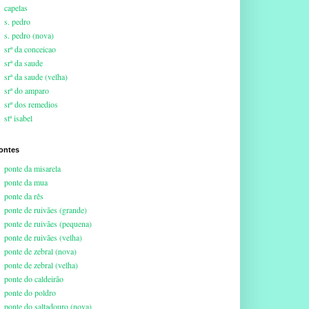
capelas
s. pedro
s. pedro (nova)
srª da conceicao
srª da saude
srª da saude (velha)
srª do amparo
srª dos remedios
stª isabel
ontes
ponte da misarela
ponte da mua
ponte da rês
ponte de ruivães (grande)
ponte de ruivães (pequena)
ponte de ruivães (velha)
ponte de zebral (nova)
ponte de zebral (velha)
ponte do caldeirão
ponte do poldro
ponte do saltadouro (nova)