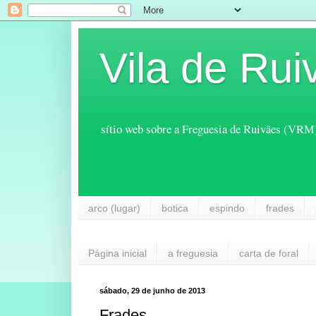
Vila de Rui
sítio web sobre a Freguesia de Ruivães (VRM
arco (lugar)
botica
espindo
frades
Página inicial
a freguesia
carta de foral
sábado, 29 de junho de 2013
Frades