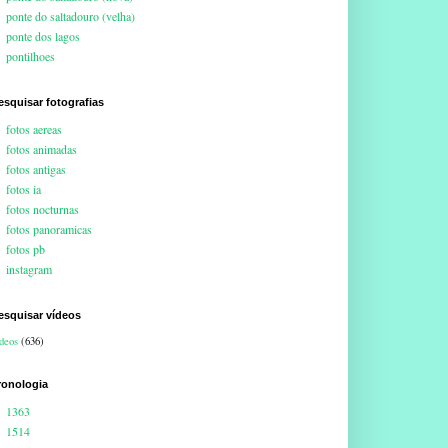
ponte do saltadouro (velha)
ponte dos lagos
pontilhoes
esquisar fotografias
fotos aereas
fotos animadas
fotos antigas
fotos ia
fotos nocturnas
fotos panoramicas
fotos pb
instagram
esquisar vídeos
deos
(636)
ronologia
1363
1514