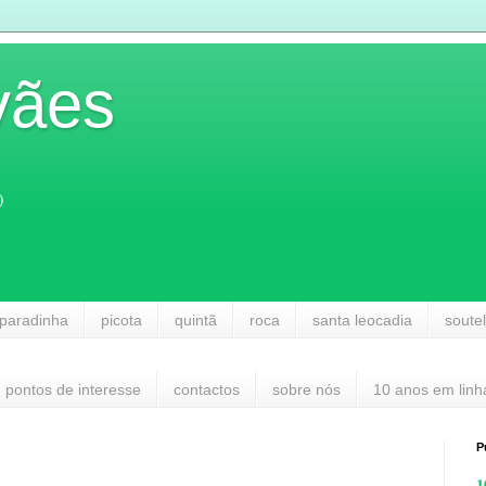
vães
)
paradinha
picota
quintã
roca
santa leocadia
soute
pontos de interesse
contactos
sobre nós
10 anos em linh
P
1