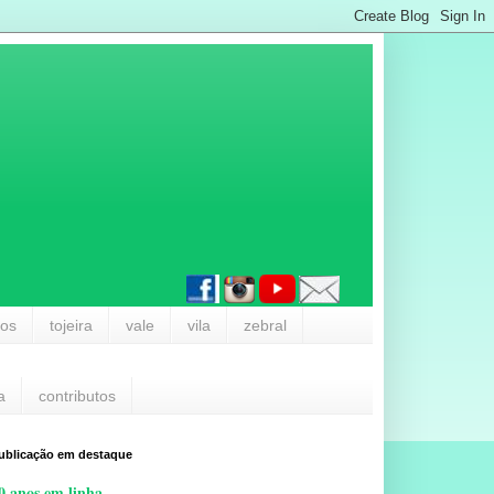
los
tojeira
vale
vila
zebral
a
contributos
ublicação em destaque
0 anos em linha