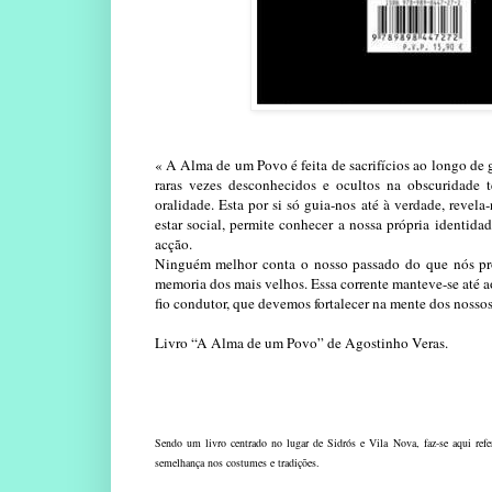
« A Alma de um Povo é feita de sacrifícios ao longo de 
raras vezes desconhecidos e ocultos na obscuridade 
oralidade. Esta por si só guia-nos até à verdade, revel
estar social, permite conhecer a nossa própria identida
acção.
Ninguém melhor conta o nosso passado do que nós próp
memoria dos mais velhos. Essa corrente manteve-se até ao
fio condutor, que devemos fortalecer na mente dos nossos 
Livro “A Alma de um Povo” de Agostinho Veras.
Sendo um livro centrado no lugar de Sidrós e Vila Nova, faz-se aqui refer
semelhança nos costumes e tradições.