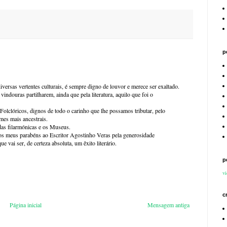
p
versas vertentes culturais, é sempre digno de louvor e merece ser exaltado.
vindouras partilharem, ainda que pela literatura, aquilo que foi o
clóricos, dignos de todo o carinho que lhe possamos tributar, pelo
es mais ancestrais.
as filarmónicas e os Museus.
 os meus parabéns ao Escritor Agostinho Veras pela generosidade
vai ser, de certeza absoluta, um êxito literário.
p
vi
c
Página inicial
Mensagem antiga