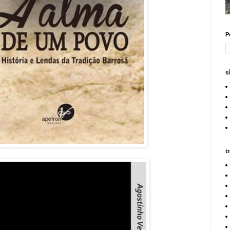
P
s
t