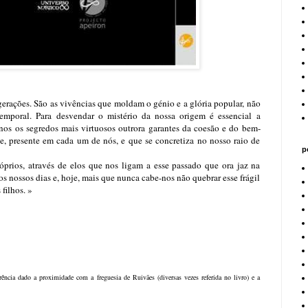
gerações. São as vivências que moldam o génio e a glória popular, não
temporal. Para desvendar o mistério da nossa origem é essencial a
a-nos os segredos mais virtuosos outrora garantes da coesão e do bem-
de, presente em cada um de nós, e que se concretiza no nosso raio de
p
rios, através de elos que nos ligam a esse passado que ora jaz na
s nossos dias e, hoje, mais que nunca cabe-nos não quebrar esse frágil
filhos. »
ência dado a proximidade com a freguesia de Ruivães (diversas vezes referida no livro) e a