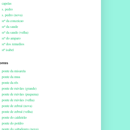
capelas
s. pedro
s. pedro (nova)
srª da conceicao
srª da saude
srª da saude (velha)
srª do amparo
srª dos remedios
stª isabel
ontes
ponte da misarela
ponte da mua
ponte da rês
ponte de ruivães (grande)
ponte de ruivães (pequena)
ponte de ruivães (velha)
ponte de zebral (nova)
ponte de zebral (velha)
ponte do caldeirão
ponte do poldro
ponte do saltadouro (nova)