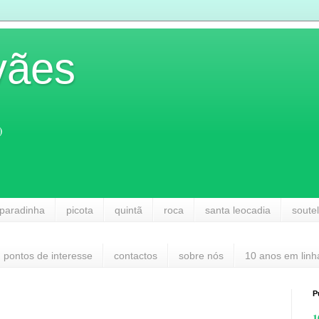
vães
)
paradinha
picota
quintã
roca
santa leocadia
soute
pontos de interesse
contactos
sobre nós
10 anos em linh
P
1