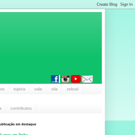
los
tojeira
vale
vila
zebral
a
contributos
ublicação em destaque
0 anos em linha