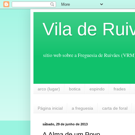
Vila de Rui
sítio web sobre a Freguesia de Ruivães (VRM
arco (lugar)
botica
espindo
frades
Página inicial
a freguesia
carta de foral
sábado, 29 de junho de 2013
A Alma de um Povo