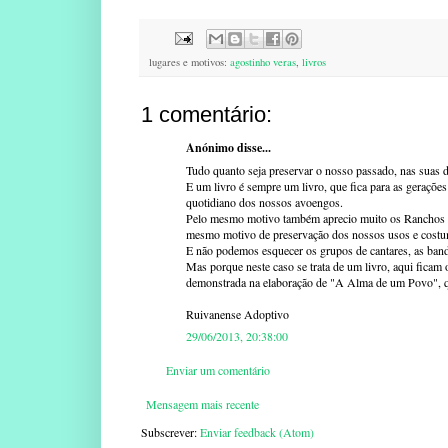
lugares e motivos:
agostinho veras
,
livros
1 comentário:
Anónimo disse...
Tudo quanto seja preservar o nosso passado, nas suas di
E um livro é sempre um livro, que fica para as gerações 
quotidiano dos nossos avoengos.
Pelo mesmo motivo também aprecio muito os Ranchos Fol
mesmo motivo de preservação dos nossos usos e costum
E não podemos esquecer os grupos de cantares, as band
Mas porque neste caso se trata de um livro, aqui ficam
demonstrada na elaboração de "A Alma de um Povo", que 
Ruivanense Adoptivo
29/06/2013, 20:38:00
Enviar um comentário
Mensagem mais recente
Subscrever:
Enviar feedback (Atom)