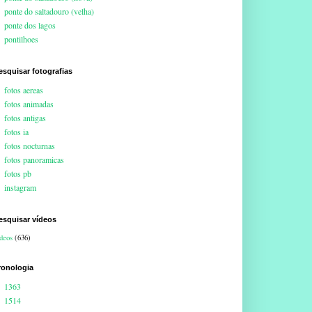
ponte do saltadouro (velha)
ponte dos lagos
pontilhoes
esquisar fotografias
fotos aereas
fotos animadas
fotos antigas
fotos ia
fotos nocturnas
fotos panoramicas
fotos pb
instagram
esquisar vídeos
deos
(636)
ronologia
1363
1514