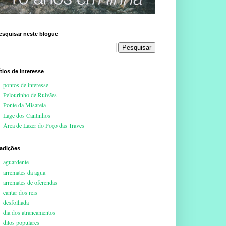
esquisar neste blogue
ítios de interesse
pontos de interesse
Pelourinho de Ruivães
Ponte da Misarela
Lage dos Cantinhos
Área de Lazer do Poço das Traves
radições
aguardente
arremates da agua
arremates de oferendas
cantar dos reis
desfolhada
dia dos atrancamentos
ditos populares