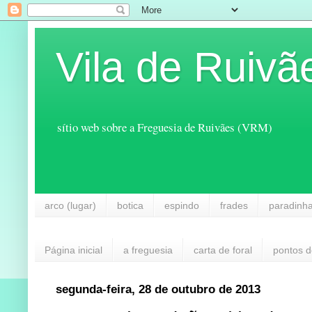
Vila de Ruivã
sítio web sobre a Freguesia de Ruivães (VRM)
arco (lugar)
botica
espindo
frades
paradinh
Página inicial
a freguesia
carta de foral
pontos d
segunda-feira, 28 de outubro de 2013