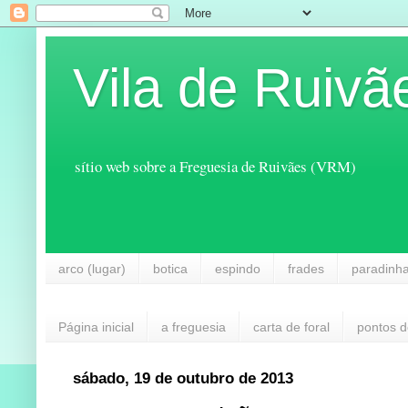
Vila de Ruivã
sítio web sobre a Freguesia de Ruivães (VRM)
arco (lugar)
botica
espindo
frades
paradinh
Página inicial
a freguesia
carta de foral
pontos d
sábado, 19 de outubro de 2013