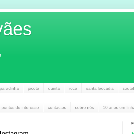
vães
)
paradinha
picota
quintã
roca
santa leocadia
soute
pontos de interesse
contactos
sobre nós
10 anos em linh
P
 Instagram
1