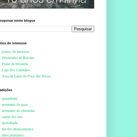
esquisar neste blogue
ítios de interesse
pontos de interesse
Pelourinho de Ruivães
Ponte da Misarela
Lage dos Cantinhos
Área de Lazer do Poço das Traves
radições
aguardente
arremates da agua
arremates de oferendas
cantar dos reis
desfolhada
dia dos atrancamentos
ditos populares