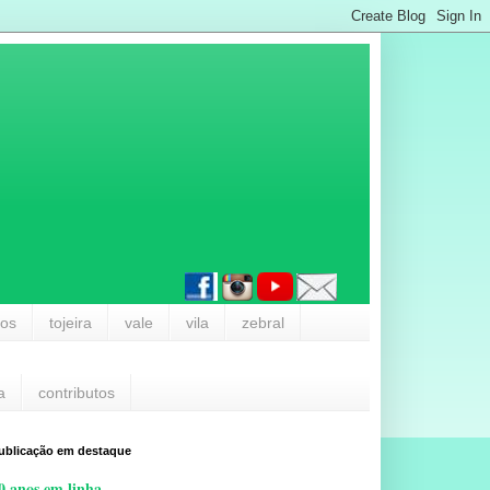
los
tojeira
vale
vila
zebral
a
contributos
ublicação em destaque
0 anos em linha