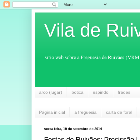
Vila de Rui
sítio web sobre a Freguesia de Ruivães (VRM
arco (lugar)
botica
espindo
frades
Página inicial
a freguesia
carta de foral
sexta-feira, 19 de setembro de 2014
Festas de Ruivães: Procissão |