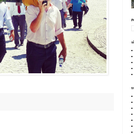
P
s
t