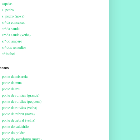
capelas
s. pedro
s. pedro (nova)
srª da conceicao
srª da saude
srª da saude (velha)
srª do amparo
srª dos remedios
stª isabel
ontes
ponte da misarela
ponte da mua
ponte da rês
ponte de ruivães (grande)
ponte de ruivães (pequena)
ponte de ruivães (velha)
ponte de zebral (nova)
ponte de zebral (velha)
ponte do caldeirão
ponte do poldro
ponte do saltadouro (nova)