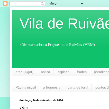
Vila de Ruivã
sítio web sobre a Freguesia de Ruivães (VRM)
arco (lugar)
botica
espindo
frades
paradinh
Página inicial
a freguesia
carta de foral
pontos d
domingo, 14 de setembro de 2014
Vila